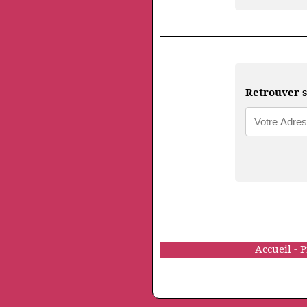
Retrouver s
Accueil
-
P