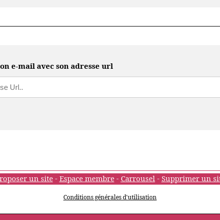
on e-mail avec son adresse url
roposer un site
-
Espace membre
-
Carrousel
-
Supprimer un si
Conditions générales d'utilisation