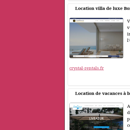
Location villa de luxe 
V
v
i
l
crystal-rentals.fr
Location de vacances à 
A
d
p
c