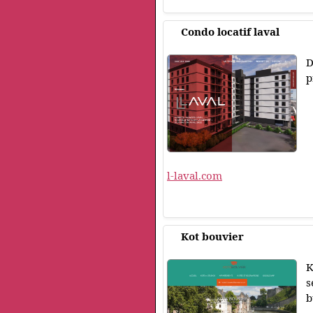
Condo locatif laval
D
p
l-laval.com
Kot bouvier
K
s
b