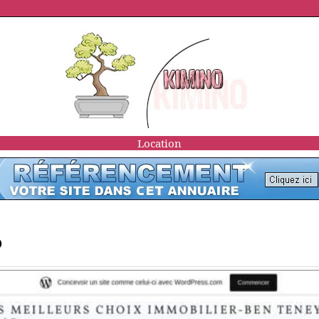
Location
)