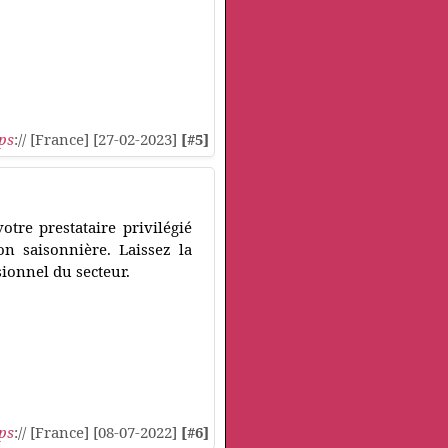
ps
:// [France] [27-02-2023]
[#5]
tre prestataire privilégié
n saisonnière. Laissez la
sionnel du secteur.
ps
:// [France] [08-07-2022]
[#6]