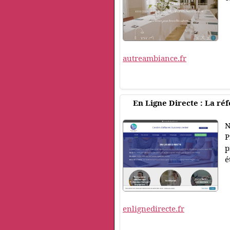
autreambiance.fr
En Ligne Directe : La réf
N
P
p
é
enlignedirecte.fr