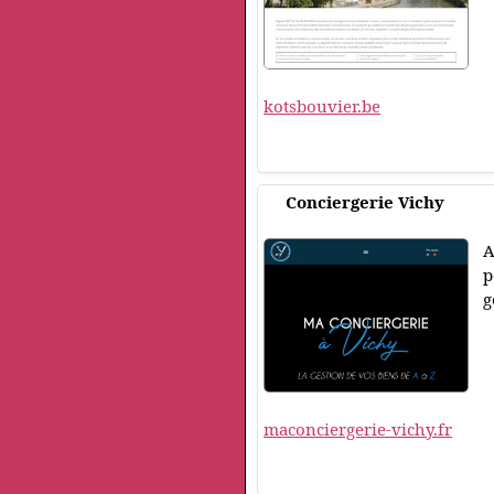
kotsbouvier.be
Conciergerie Vichy
A
p
g
maconciergerie-vichy.fr