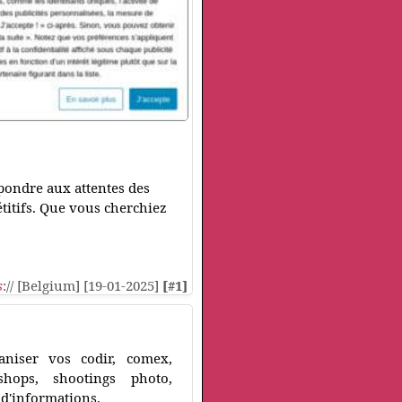
pondre aux attentes des
étitifs. Que vous cherchiez
s
:// [Belgium] [19-01-2025]
[#1]
niser vos codir, comex,
hops, shootings photo,
 d'informations.