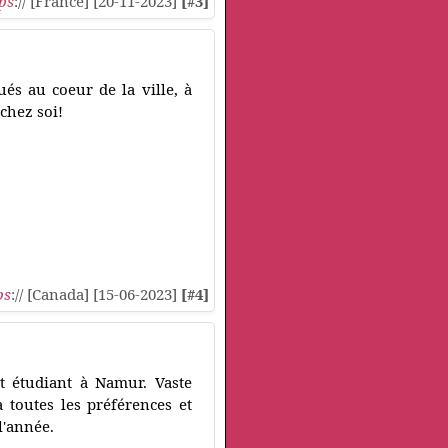
ps
:// [France] [20-11-2023]
[#3]
és au coeur de la ville, à
chez soi!
ps
:// [Canada] [15-06-2023]
[#4]
t étudiant à Namur. Vaste
 toutes les préférences et
l'année.