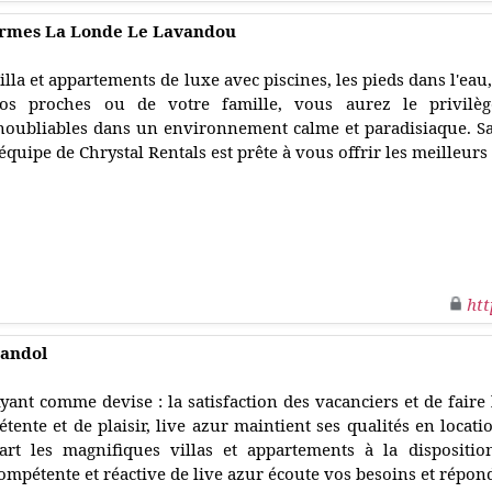
Bormes La Londe Le Lavandou
illa et appartements de luxe avec piscines, les pieds dans l'ea
os proches ou de votre famille, vous aurez le privilè
noubliables dans un environnement calme et paradisiaque. San
'équipe de Chrystal Rentals est prête à vous offrir les meilleur
htt
bandol
yant comme devise : la satisfaction des vacanciers et de fair
étente et de plaisir, live azur maintient ses qualités en locat
art les magnifiques villas et appartements à la dispositio
ompétente et réactive de live azur écoute vos besoins et répond