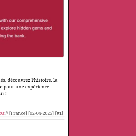
és, découvrez l'histoire, la
hème pour une expérience
i !
ps
:// [France] [02-04-2025]
[#1]