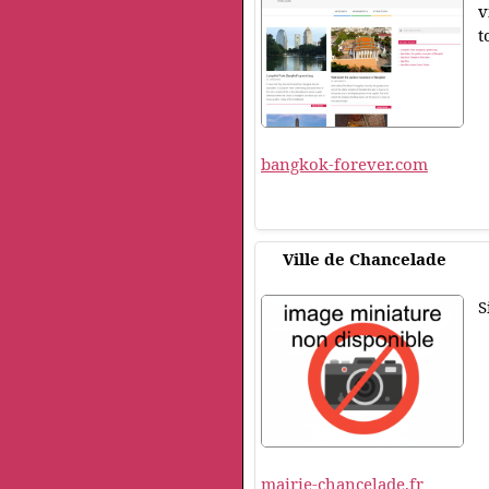
v
t
bangkok-forever.com
Ville de Chancelade
S
mairie-chancelade.fr