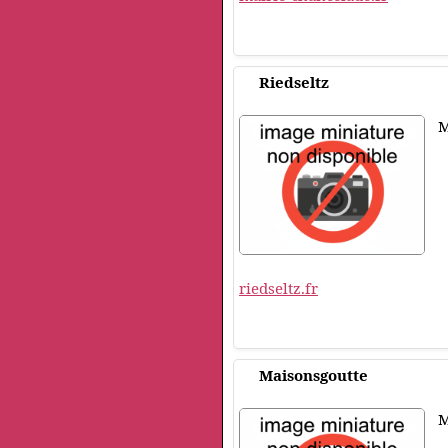
Riedseltz
M
riedseltz.fr
Maisonsgoutte
M