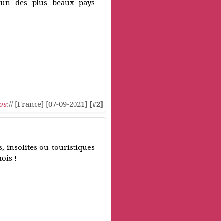
s un des plus beaux pays
ps
:// [France] [07-09-2021]
[#2]
s, insolites ou touristiques
ois !