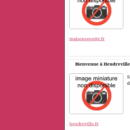
maisonsgoutte.fr
Bienvenue à Heudreville
S
d
heudreville.fr