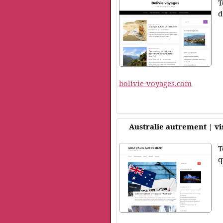
T
d
bolivie-voyages.com
Australie autrement | v
T
q