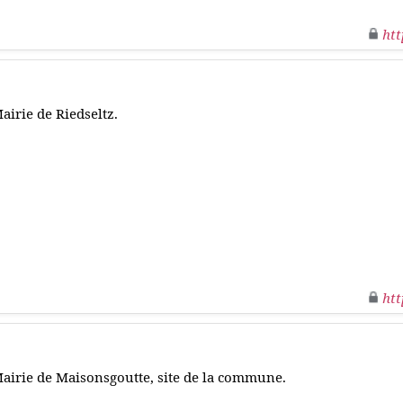
htt
airie de Riedseltz.
htt
airie de Maisonsgoutte, site de la commune.