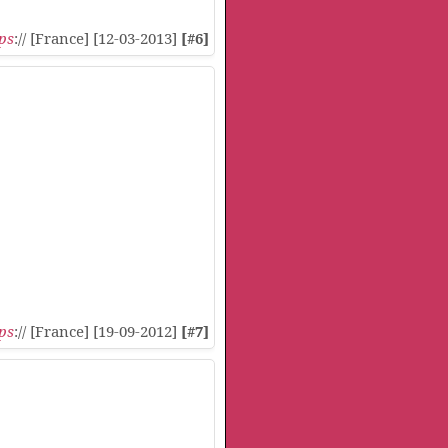
ps
:// [France] [12-03-2013]
[#6]
ps
:// [France] [19-09-2012]
[#7]