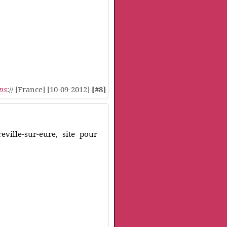
ps
:// [France] [10-09-2012]
[#8]
eville-sur-eure, site pour