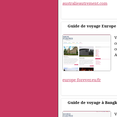
australieautrement.com
Guide de voyage Europe
V
c
c
A
europe-forever.eu/fr
Guide de voyage à Bang
V