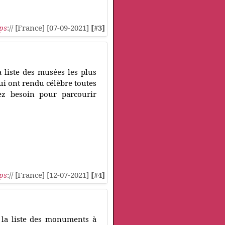
ps
:// [France] [07-09-2021]
[#3]
 liste des musées les plus
i ont rendu célèbre toutes
rez besoin pour parcourir
ps
:// [France] [12-07-2021]
[#4]
 la liste des monuments à