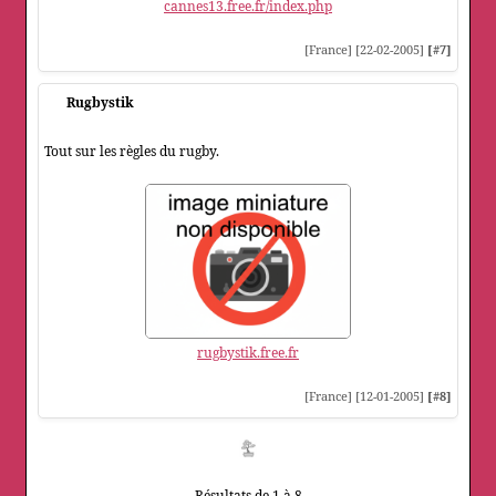
cannes13.free.fr/index.php
[France] [22-02-2005]
[#7]
Rugbystik
Tout sur les règles du rugby.
rugbystik.free.fr
[France] [12-01-2005]
[#8]
Résultats de 1 à 8