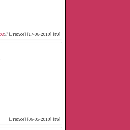
ps
:// [France] [17-06-2010]
[#5]
s.
[France] [06-05-2010]
[#6]