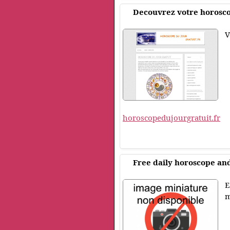
Decouvrez votre horosco
V
horoscopedujourgratuit.fr
Free daily horoscope and
E
m