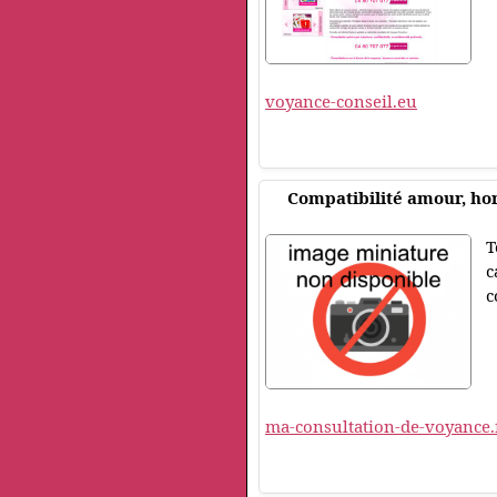
voyance-conseil.eu
Compatibilité amour, hor
T
c
c
ma-consultation-de-voyance.