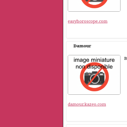
easyhoroscope.com
Damour
B
damour.kazeo.com