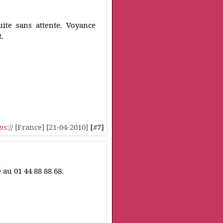
ite sans attente. Voyance
.
ps
:// [France] [21-04-2010]
[#7]
 au 01 44 88 88 68.