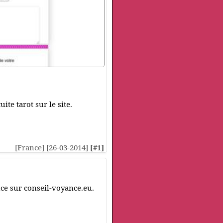
te tarot sur le site.
[France] [26-03-2014]
[#1]
ce sur conseil-voyance.eu.