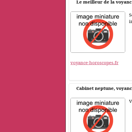
Le meilleur de la voyanc
S
i
voyance-horoscopes.fr
Cabinet neptune, voyance
V