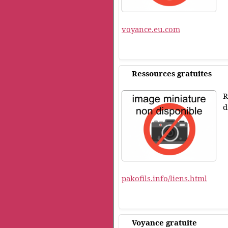
voyance.eu.com
Ressources gratuites
R
d
pakofils.info/liens.html
Voyance gratuite