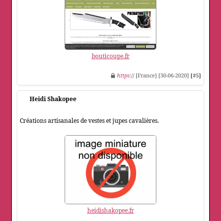
bouticoupe.fr
https
:// [France] [30-06-2020]
[#5]
Heidi Shakopee
Créations artisanales de vestes et jupes cavalières.
heidishakopee.fr