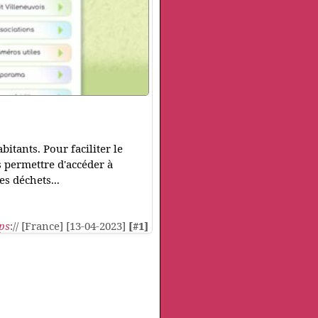
itants. Pour faciliter le
s permettre d'accéder à
es déchets...
ps
:// [France] [13-04-2023]
[#1]