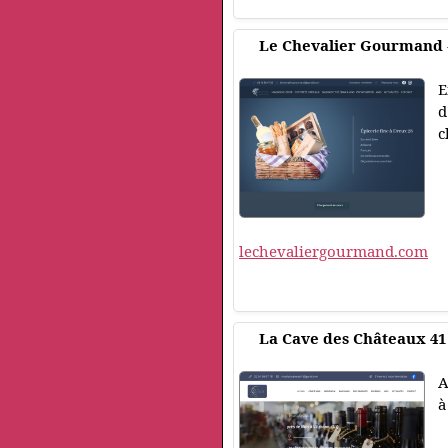
Le Chevalier Gourmand -
E
d
c
lechevaliergourmand.com
La Cave des Châteaux 41 :
A
à