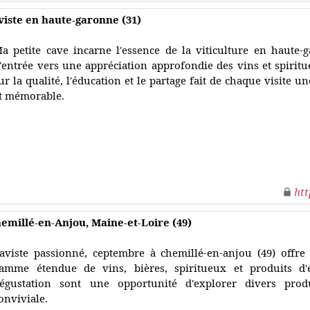
viste en haute-garonne (31)
a petite cave incarne l'essence de la viticulture en haute-
'entrée vers une appréciation approfondie des vins et spirit
ur la qualité, l'éducation et le partage fait de chaque visite 
t mémorable.
htt
emillé-en-Anjou, Maine-et-Loire (49)
aviste passionné, ceptembre à chemillé-en-anjou (49) offr
amme étendue de vins, bières, spiritueux et produits d'é
égustation sont une opportunité d'explorer divers pro
onviviale.