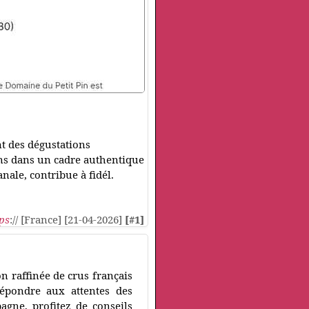
nt des dégustations
ins dans un cadre authentique
nale, contribue à fidél.
ps
:// [France] [21-04-2026]
[#1]
 raffinée de crus français
répondre aux attentes des
agne, profitez de conseils