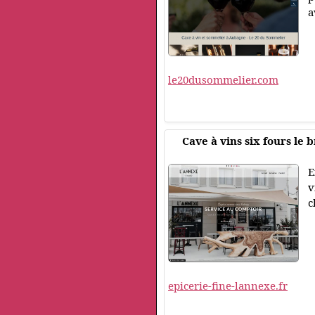
a
le20dusommelier.com
Cave à vins six fours le 
E
v
c
epicerie-fine-lannexe.fr