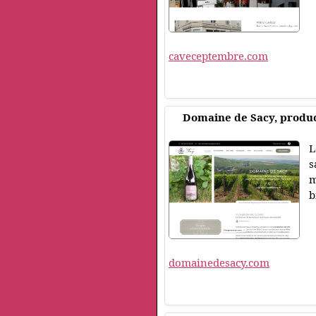
caveceptembre.com
Domaine de Sacy, produc
L
s
m
b
domainedesacy.com