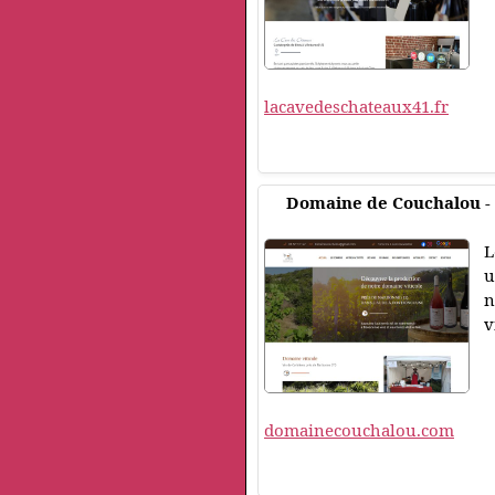
lacavedeschateaux41.fr
Domaine de Couchalou - 
L
u
n
v
domainecouchalou.com