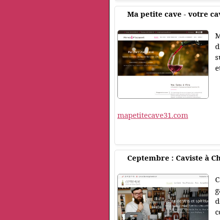
Ma petite cave - votre ca
M
d
s
e
mapetitecave31.com
Ceptembre : Caviste à Ch
C
g
d
c