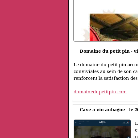
Domaine du petit pin - v
Le domaine du petit pin accor
conviviales au sein de son c
renforcent la satisfaction des
domainedupetitpin.com
Cave a vin aubagne - le 
L
e
p