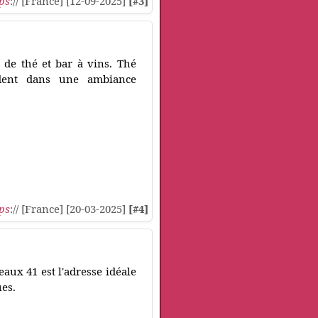
ps
:// [France] [12-09-2025]
[#3]
 de thé et bar à vins. Thé
endent dans une ambiance
ps
:// [France] [20-03-2025]
[#4]
eaux 41 est l'adresse idéale
ues.