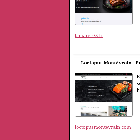
lamaree78.fr
Loctopus Montévrain - P
E
s
h
loctopusmontevrain.com