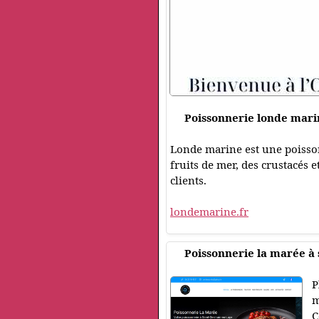
Poissonnerie londe marin
Londe marine est une poissonn
fruits de mer, des crustacés e
clients.
londemarine.fr
Poissonnerie la marée à 
P
m
C