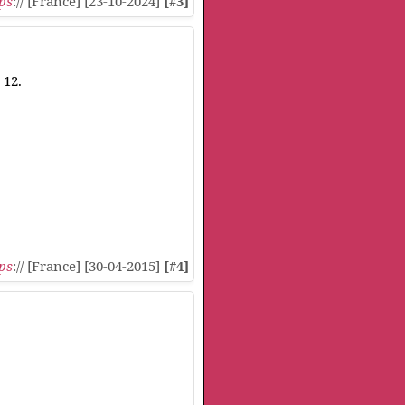
ps
:// [France] [23-10-2024]
[#3]
 12.
ps
:// [France] [30-04-2015]
[#4]