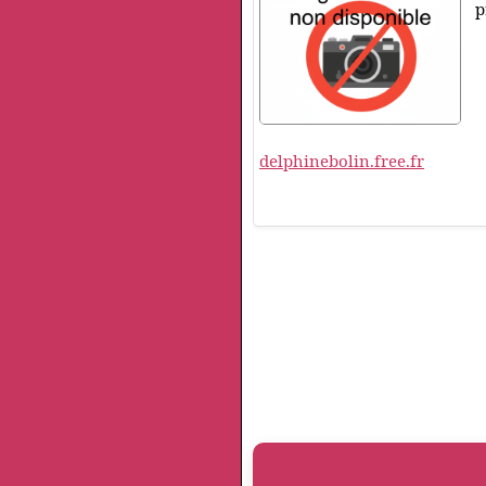
p
delphinebolin.free.fr