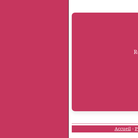
R
Accueil
-
P