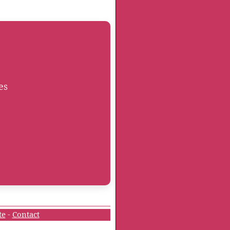
es
te
-
Contact