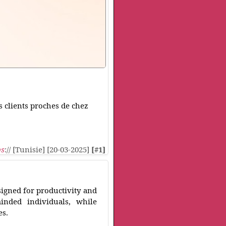
s clients proches de chez
ps
:// [Tunisie] [20-03-2025]
[#1]
igned for productivity and
inded individuals, while
es.