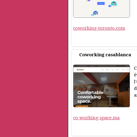
coworking-toronto.com
Coworking casablanca
C
é
l
d
a
co-working-space.ma