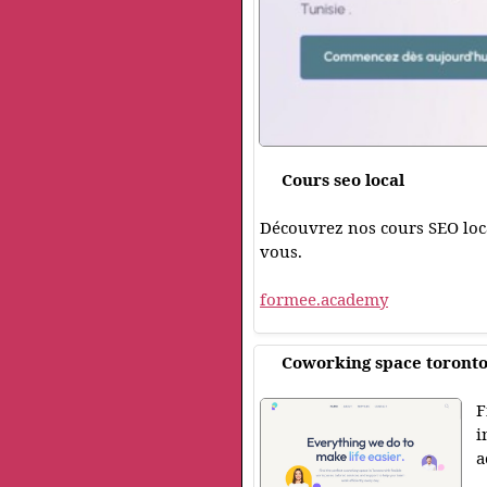
Cours seo local
Découvrez nos cours SEO local
vous.
formee.academy
Coworking space toront
F
i
a