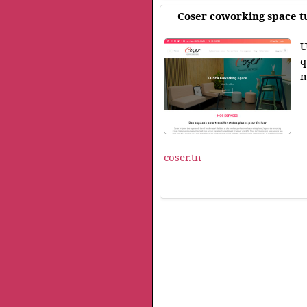
Coser coworking space t
U
q
m
coser.tn