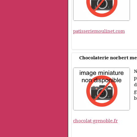
patisseriemoulinet.com
Chocolaterie norbert m
N
p
d
g
b
chocolat-grenoble.fr