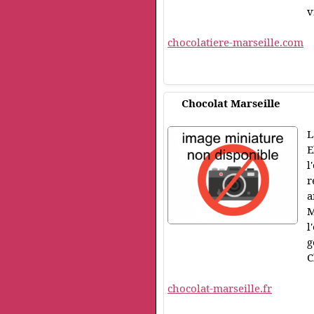
v
chocolatiere-marseille.com
Chocolat Marseille
L
E
l
r
a
M
l
g
C
chocolat-marseille.fr