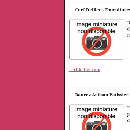
Cerf Dellier - Fourniture
D
d
m
cerfdellier.com
Baurez Artisan Patissier
P
p
c