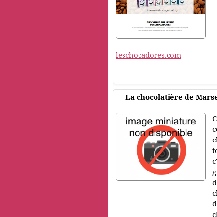
leschocadores.com
La chocolatière de Marse
C
c
c
t
c
g
d
c
d
c