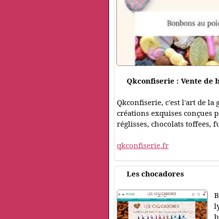
Qkconfiserie : Vente de 
Qkconfiserie, c'est l'art de 
créations exquises conçues p
réglisses, chocolats toffees, f
qkconfiserie.fr
Les chocadores
B
l
b