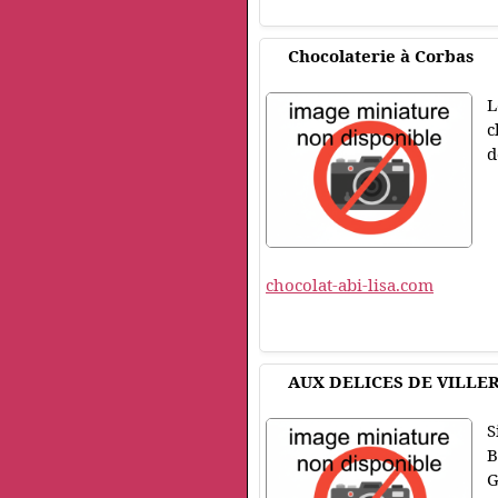
Chocolaterie à Corbas
L
c
d
chocolat-abi-lisa.com
AUX DELICES DE VILLER
S
B
G