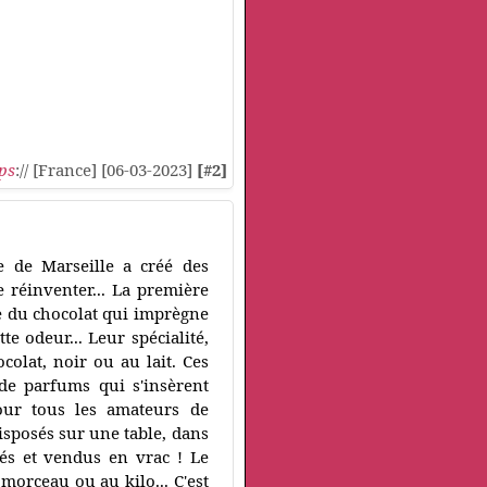
ps
:// [France] [06-03-2023]
[#2]
e de Marseille a créé des
e réinventer... La première
le du chocolat qui imprègne
te odeur... Leur spécialité,
ocolat, noir ou au lait. Ces
 de parfums qui s'insèrent
our tous les amateurs de
isposés sur une table, dans
sés et vendus en vrac ! Le
 morceau ou au kilo... C'est