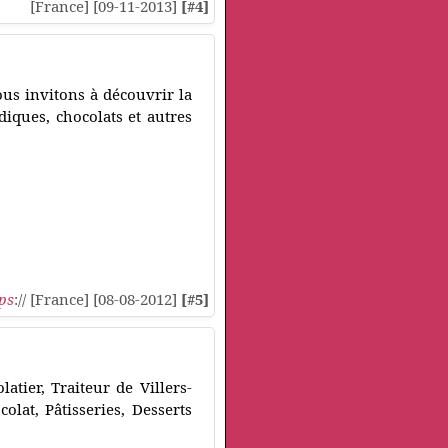
[France] [09-11-2013]
[#4]
ous invitons à découvrir la
diques, chocolats et autres
ps
:// [France] [08-08-2012]
[#5]
atier, Traiteur de Villers-
lat, Pâtisseries, Desserts