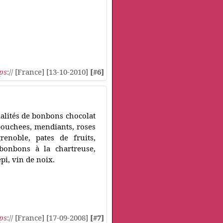
ps
:// [France] [13-10-2010]
[#6]
ialités de bonbons chocolat
 bouchees, mendiants, roses
renoble, pates de fruits,
 bonbons à la chartreuse,
pi, vin de noix.
ps
:// [France] [17-09-2008]
[#7]