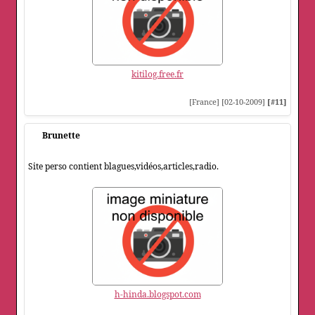
kitilog.free.fr
[France] [02-10-2009]
[#11]
Brunette
Site perso contient blagues,vidéos,articles,radio.
h-hinda.blogspot.com