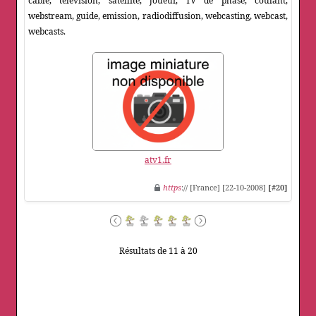
cable, television, satellite, joueur, TV de phase, coulant,
webstream, guide, emission, radiodiffusion, webcasting, webcast,
webcasts.
atv1.fr
https
:// [France] [22-10-2008]
[#20]
Résultats de 11 à 20