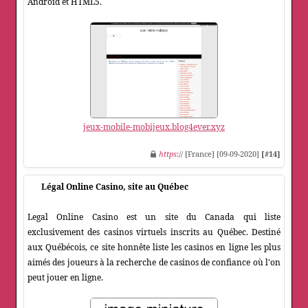
Android et HTML5.
jeux-mobile-mobijeux.blog4ever.xyz
https
:// [France] [09-09-2020]
[#14]
Légal Online Casino, site au Québec
Legal Online Casino est un site du Canada qui liste
exclusivement des casinos virtuels inscrits au Québec. Destiné
aux Québécois, ce site honnête liste les casinos en ligne les plus
aimés des joueurs à la recherche de casinos de confiance où l'on
peut jouer en ligne.