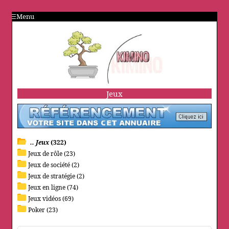
Menu
Jeux
.. Jeux
(322)
Jeux de rôle (23)
Jeux de société (2)
Jeux de stratégie (2)
Jeux en ligne (74)
Jeux vidéos (69)
Poker (23)