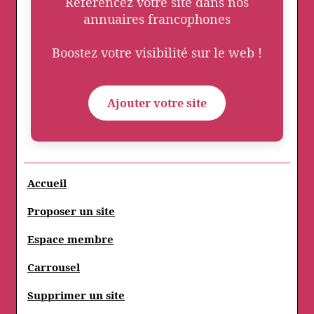
Référencez votre site dans nos
annuaires francophones
Boostez votre visibilité sur le web !
Ajouter votre site
Accueil
Proposer un site
Espace membre
Carrousel
Supprimer un site