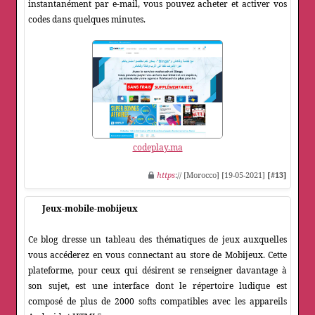
instantanément par e-mail, vous pouvez acheter et activer vos
codes dans quelques minutes.
codeplay.ma
https
:// [Morocco] [19-05-2021]
[#13]
Jeux-mobile-mobijeux
Ce blog dresse un tableau des thématiques de jeux auxquelles
vous accéderez en vous connectant au store de Mobijeux. Cette
plateforme, pour ceux qui désirent se renseigner davantage à
son sujet, est une interface dont le répertoire ludique est
composé de plus de 2000 softs compatibles avec les appareils