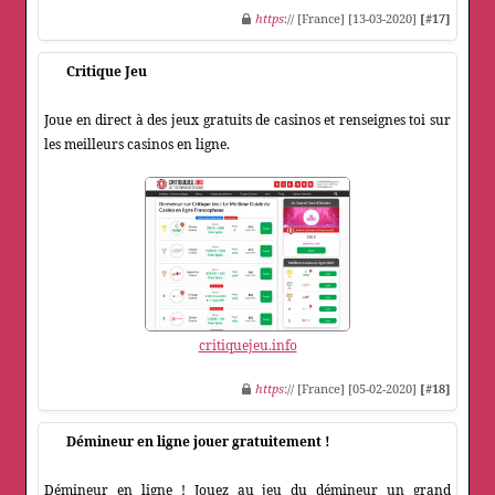
https
:// [France] [13-03-2020]
[#17]
Critique Jeu
Joue en direct à des jeux gratuits de casinos et renseignes toi sur
les meilleurs casinos en ligne.
critiquejeu.info
https
:// [France] [05-02-2020]
[#18]
Démineur en ligne jouer gratuitement !
Démineur en ligne ! Jouez au jeu du démineur un grand