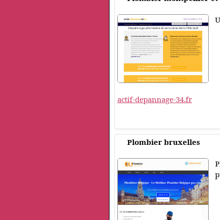
U
actif-depannage-34.fr
Plombier bruxelles
P
p