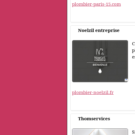
plombier-paris-15.com
Noelzil entreprise
C
p
e
plombier-noelzil.fr
Thomservices
S