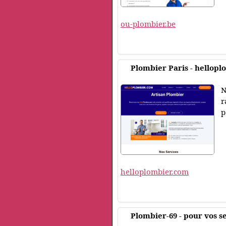
ou-plombier.be
Plombier Paris - hellop
N
r
p
helloplombier.com
Plombier-69 - pour vos s