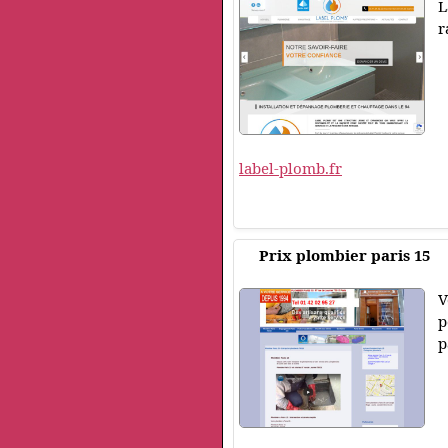
L
r
label-plomb.fr
Prix plombier paris 15
V
p
p