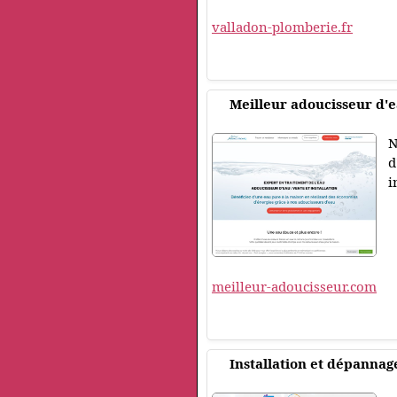
valladon-plomberie.fr
Meilleur adoucisseur d'
N
d
i
meilleur-adoucisseur.com
Installation et dépannag