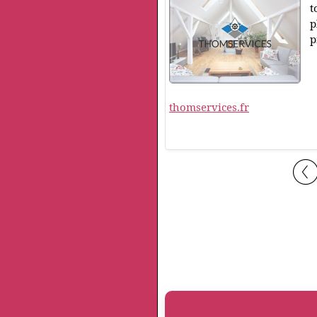
t
p
p
thomservices.fr