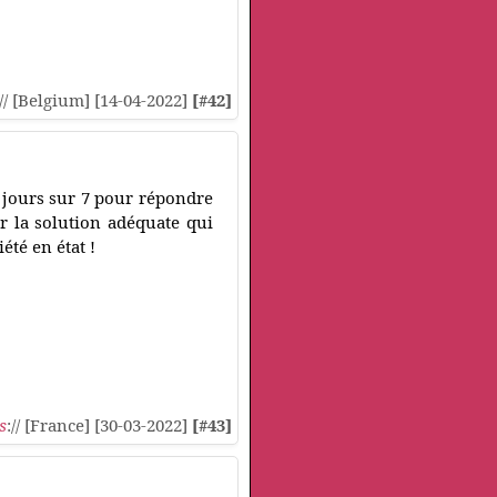
:// [Belgium] [14-04-2022]
[#42]
 jours sur 7 pour répondre
r la solution adéquate qui
été en état !
s
:// [France] [30-03-2022]
[#43]