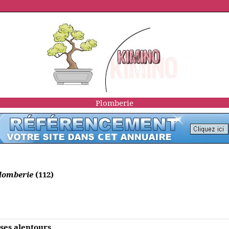
Plomberie
plomberie
(112)
ses alentours