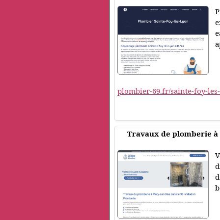
P
e
e
a
plombier-69.fr/sainte-foy-les
Travaux de plomberie à 
V
d
d
b