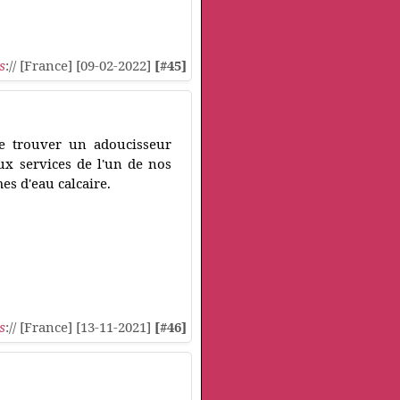
s
:// [France] [09-02-2022]
[#45]
de trouver un adoucisseur
ux services de l'un de nos
es d'eau calcaire.
s
:// [France] [13-11-2021]
[#46]