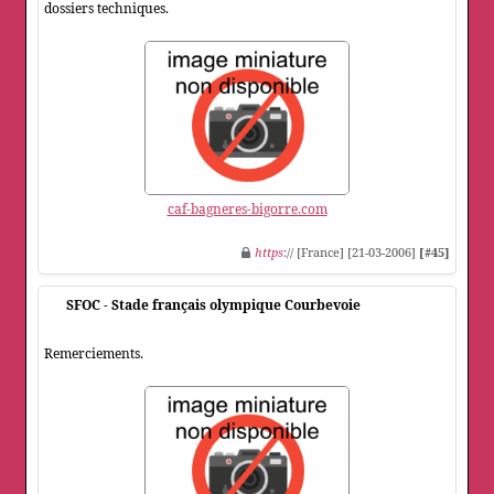
dossiers techniques.
caf-bagneres-bigorre.com
https
:// [France] [21-03-2006]
[#45]
SFOC - Stade français olympique Courbevoie
Remerciements.