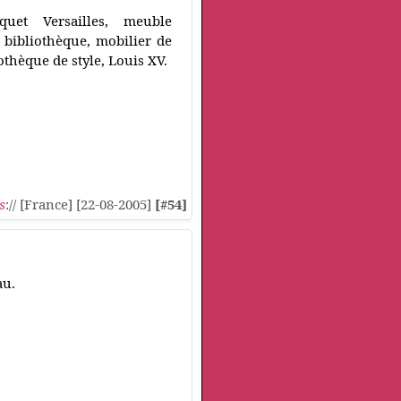
quet Versailles, meuble
 bibliothèque, mobilier de
othèque de style, Louis XV.
s
:// [France] [22-08-2005]
[#54]
au.