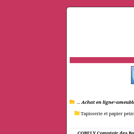
.. Achat en ligne>ameubl
Tapisserie et papier peint
COBELY Comptoir des Boi