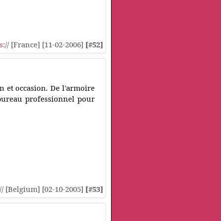
s
:// [France] [11-02-2006]
[#52]
n et occasion. De l'armoire
 bureau professionnel pour
:// [Belgium] [02-10-2005]
[#53]