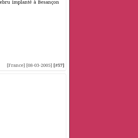
 Lebru implanté à Besançon
[France] [08-03-2005]
[#57]