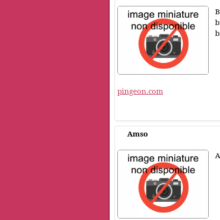
B
b
b
pingeon.com
Amso
A