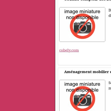
D
d
cobely.com
Aménagement mobilier d
S
m