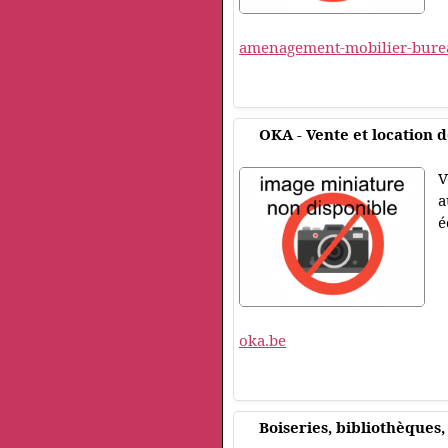
amenagement-mobilier-bure
OKA - Vente et location 
V
a
é
oka.be
Boiseries, bibliothèques