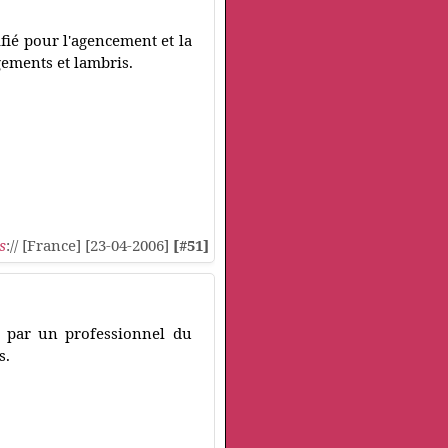
fié pour l'agencement et la
ngements et lambris.
s
:// [France] [23-04-2006]
[#51]
 par un professionnel du
s.