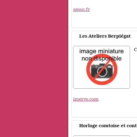
amso.fr
Les Ateliers Berpiégat
C
imerys.com
Horloge comtoise et co