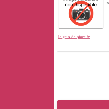
r
le-gain-de-place.fr