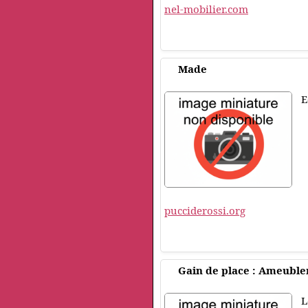
nel-mobilier.com
Made
E
pucciderossi.org
Gain de place : Ameubl
L