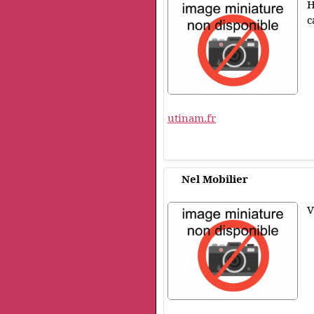
H
c
utinam.fr
Nel Mobilier
V