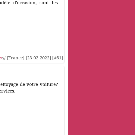
dèle d'occasion, sont les
s
:// [France] [23-02-2022]
[#61]
nettoyage de votre voiture?
ervices.