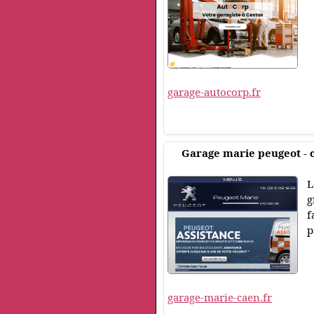
garage-autocorp.fr
Garage marie peugeot - 
L
g
f
p
garage-marie-caen.fr