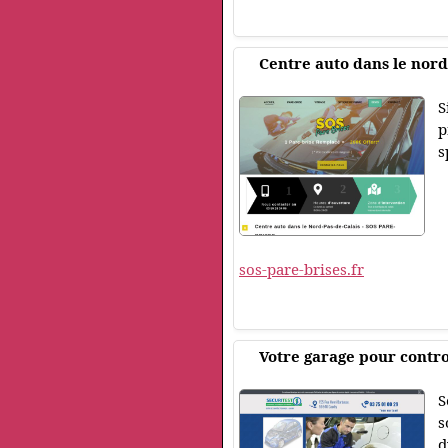
Centre auto dans le nord
S
p
s
sos-pare-brises.fr
Votre garage pour contr
S
s
d