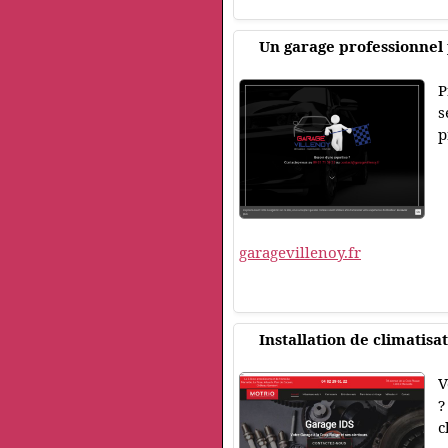
Un garage professionnel 
P
s
p
garagevillenoy.fr
Installation de climatisa
V
?
c