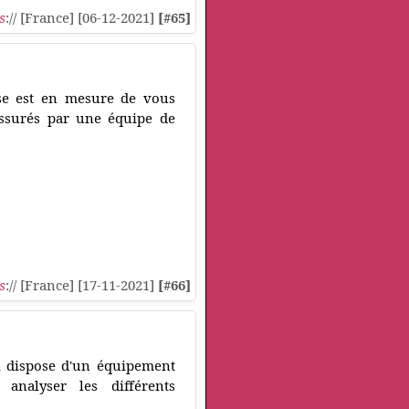
s
:// [France] [06-12-2021]
[#65]
rise est en mesure de vous
assurés par une équipe de
s
:// [France] [17-11-2021]
[#66]
ui dispose d'un équipement
analyser les différents