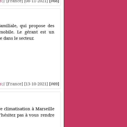
s
:// [France] [08-11-2021]
[#68]
familiale, qui propose des
mobile. Le gérant est un
e dans le secteur.
s
:// [France] [13-10-2021]
[#69]
e climatisation à Marseille
'hésitez pas à vous rendre