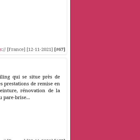
s
:// [France] [12-11-2021]
[#67]
iling qui se situe près de
es prestations de remise en
einture, rénovation de la
 pare-brise...