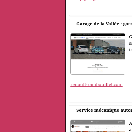
Garage de la Vallée : ga
G
s
t
renault-rambouillet.com
Service mécanique autom
A
a