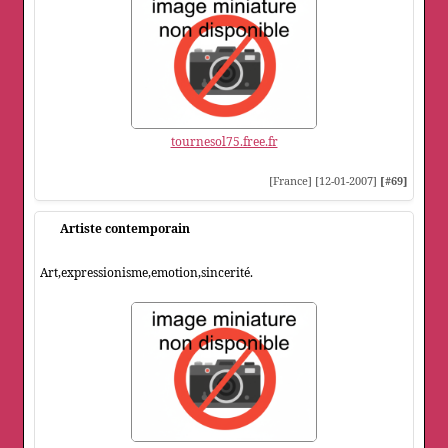
tournesol75.free.fr
[France] [12-01-2007]
[#69]
Artiste contemporain
Art,expressionisme,emotion,sincerité.