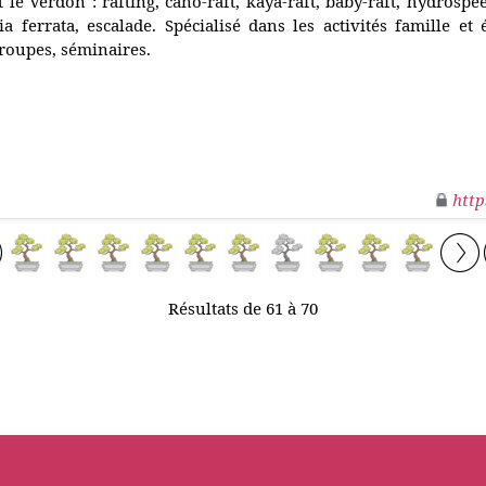
t le Verdon : rafting, cano-raft, kaya-raft, baby-raft, hydrosp
ia ferrata, escalade. Spécialisé dans les activités famille et
roupes, séminaires.
http
Résultats de 61 à 70