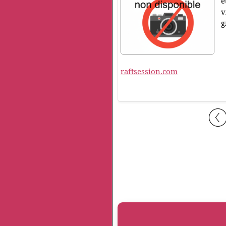
e
v
g
raftsession.com