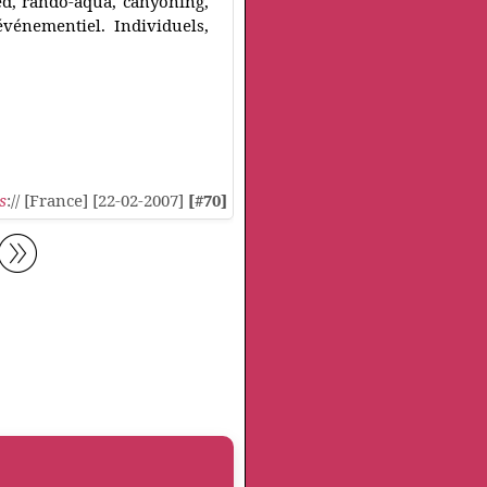
eed, rando-aqua, canyoning,
 événementiel. Individuels,
s
:// [France] [22-02-2007]
[#70]