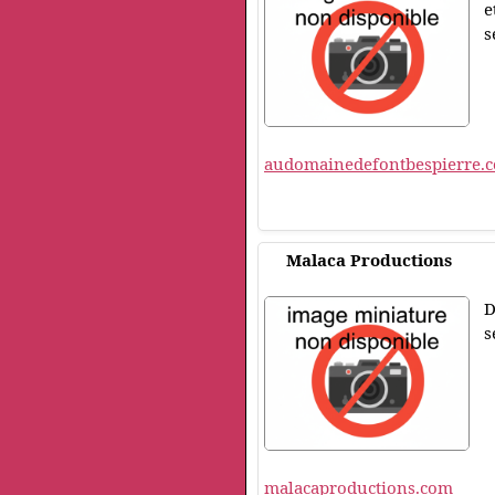
e
s
audomainedefontbespierre.
Malaca Productions
D
s
malacaproductions.com