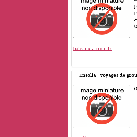
p
p
M
t
bateaux-a-roue.fr
Ensolia - voyages de gro
O