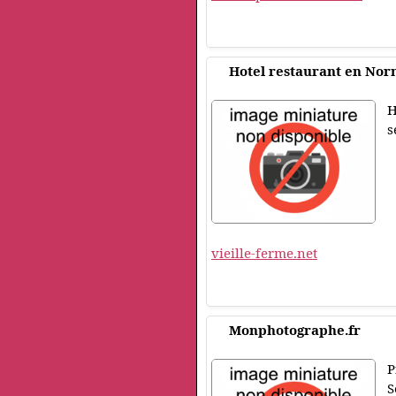
Hotel restaurant en No
H
s
vieille-ferme.net
Monphotographe.fr
P
S