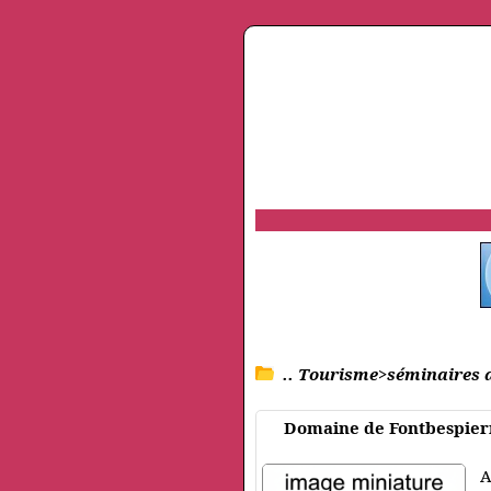
.. Tourisme>séminaires d
Domaine de Fontbespier
A