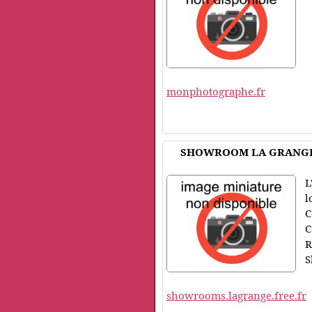
monphotographe.fr
SHOWROOM LA GRANG
L
l
C
C
R
S
showrooms.lagrange.free.fr