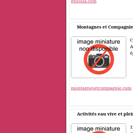
ensolia.com
Montagnes et Compagni
C
A
é
montagnesetcompagnie.com
Activités eau vive et ple
1