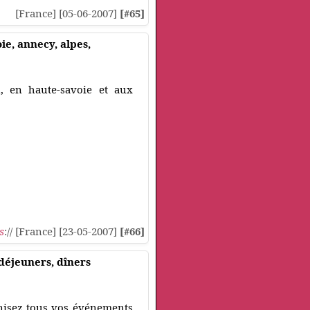
[France] [05-06-2007]
[#65]
ie, annecy, alpes,
n, en haute-savoie et aux
s
:// [France] [23-05-2007]
[#66]
 déjeuners, dîners
anisez tous vos événements