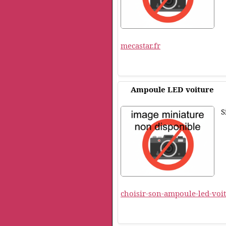
mecastar.fr
Ampoule LED voiture
S
choisir-son-ampoule-led-voit