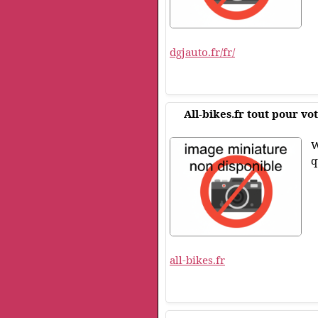
dgjauto.fr/fr/
All-bikes.fr tout pour v
W
q
all-bikes.fr