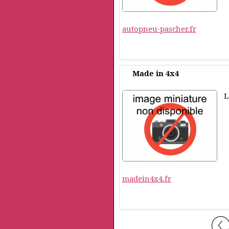
autopneu-pascher.fr
Made in 4x4
L
madein4x4.fr