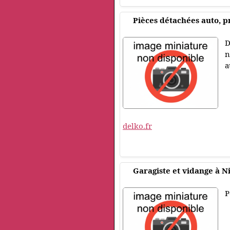
Pièces détachées auto, p
D
n
a
delko.fr
Garagiste et vidange à N
P