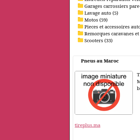
Garages carrossiers pare-
Lavage auto (5)
Motos (59)
Pieces et accessoires aut
Remorques caravanes et
Scooters (33)
Pneus au Maroc
T
M
b
tireplus.ma