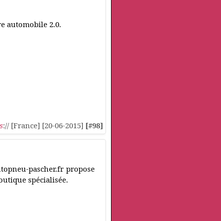
re automobile 2.0.
s
:// [France] [20-06-2015]
[#98]
utopneu-pascher.fr propose
utique spécialisée.