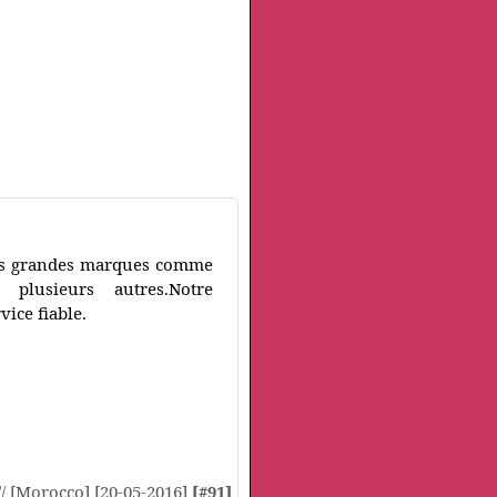
lus grandes marques comme
et plusieurs autres.Notre
vice fiable.
// [Morocco] [20-05-2016]
[#91]