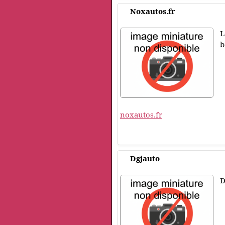
Noxautos.fr
L
b
noxautos.fr
Dgjauto
D