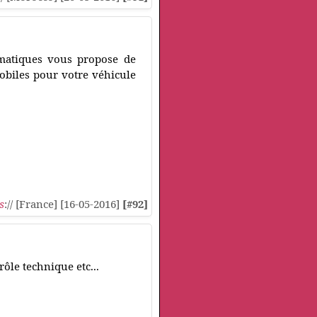
umatiques vous propose de
biles pour votre véhicule
s
:// [France] [16-05-2016]
[#92]
ôle technique etc...