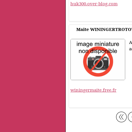
huk300.over-blog.com
Maite WININGERTROTO
A
a
winingermaite.free.fr