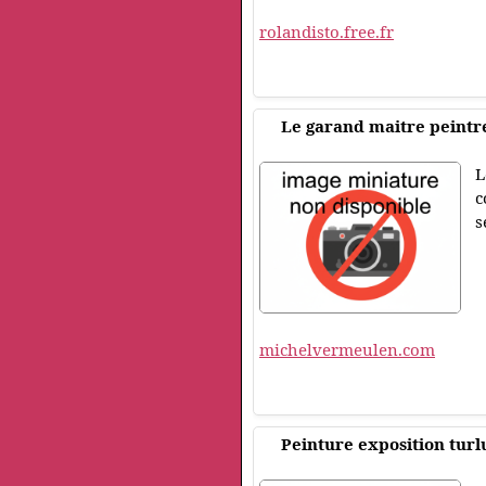
rolandisto.free.fr
Le garand maitre peint
L
c
s
michelvermeulen.com
Peinture exposition turl