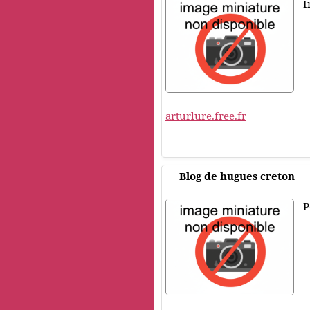
I
arturlure.free.fr
Blog de hugues creton
P