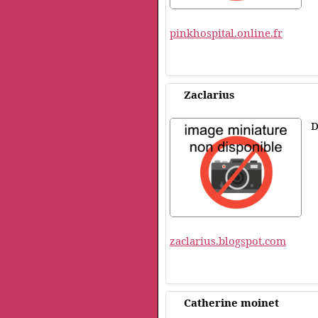
pinkhospital.online.fr
Zaclarius
D
zaclarius.blogspot.com
Catherine moinet