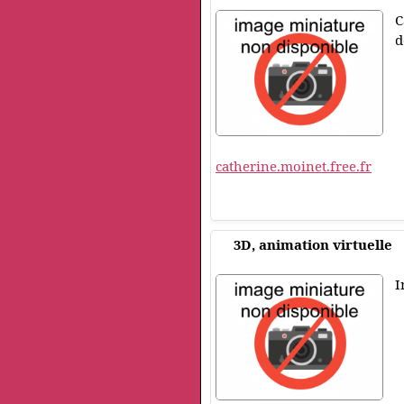
C
d
catherine.moinet.free.fr
3D, animation virtuelle
I