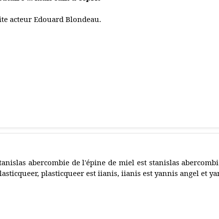
ite acteur Edouard Blondeau.
tanislas abercombie de l'épine de miel est stanislas abercombi
lasticqueer, plasticqueer est iianis, iianis est yannis angel et ya