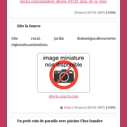
micha.com/chambres_dhotes_83120_plan_de_la_tour/
[France] [07-01-2007]
[#288]
Gîte la Source
Gîte rural, jardin thématique,découvertes
régionales,animations.
gite-la-source.com
https
:// [France] [03-01-2007]
[#289]
Un petit coin de paradis avec piscine Chez Izandre