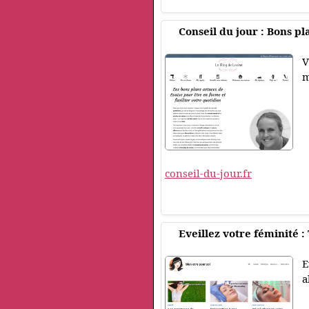
Conseil du jour : Bons p
V
m
conseil-du-jour.fr
Eveillez votre féminité 
E
a