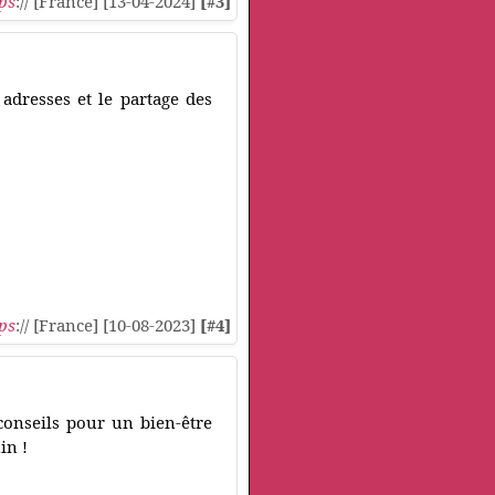
ps
:// [France] [13-04-2024]
[#3]
 adresses et le partage des
ps
:// [France] [10-08-2023]
[#4]
conseils pour un bien-être
in !