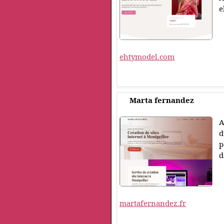
e
ehtymodel.com
Marta fernandez
A
d
p
d
martafernandez.fr