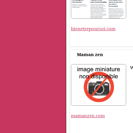
bienetrepoursoi.com
Maman zen
W
mamanzen.com