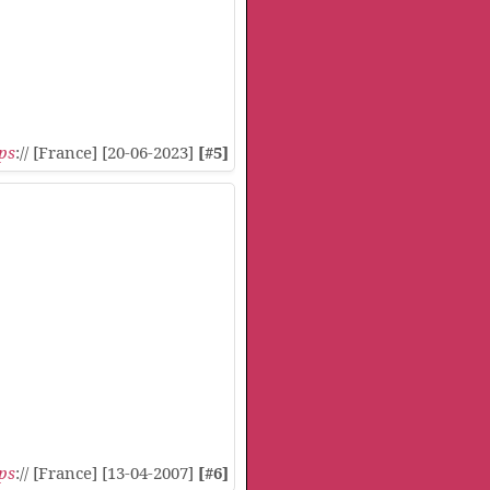
ps
:// [France] [20-06-2023]
[#5]
ps
:// [France] [13-04-2007]
[#6]