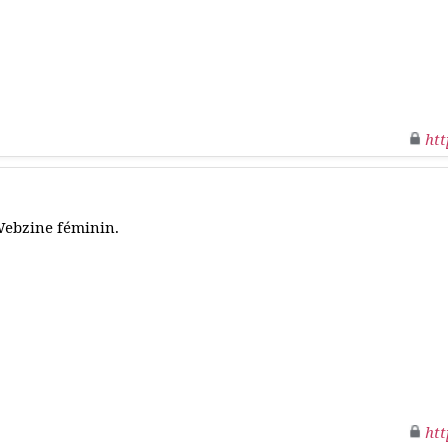
htt
ebzine féminin.
htt