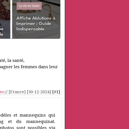
té, la santé,
ompagner les femmes dans leur
ps
:// [France] [30-12-2024]
[#1]
odèles et mannequins qui
ng et du mannequinat.
photos sont possibles via