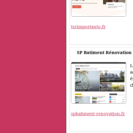
tsrimportauto.fr
SP Batiment Rénovation
L
a
é
c
spbatiment-renovation.fr