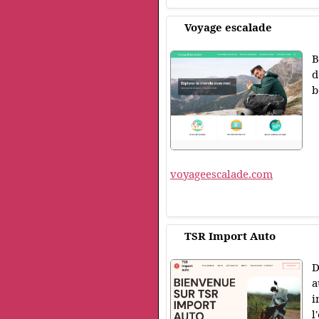
Voyage escalade
B
d
b
voyageescalade.com
TSR Import Auto
D
a
i
l