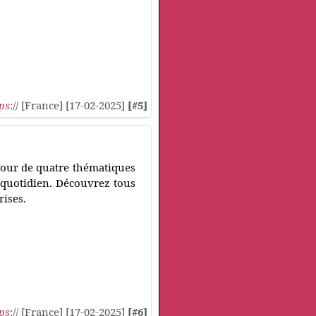
ps
:// [France] [17-02-2025]
[#5]
tour de quatre thématiques
u quotidien. Découvrez tous
rises.
ps
:// [France] [17-02-2025]
[#6]