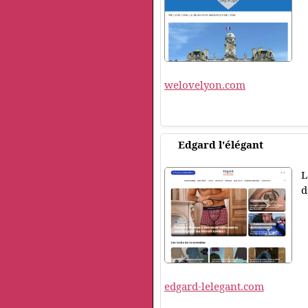
welovelyon.com
Edgard l'élégant
L
d
edgard-lelegant.com