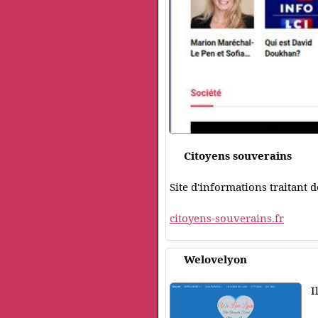
Citoyens souverains
Site d'informations traitant d
citoyens-souverains.fr
Welovelyon
I