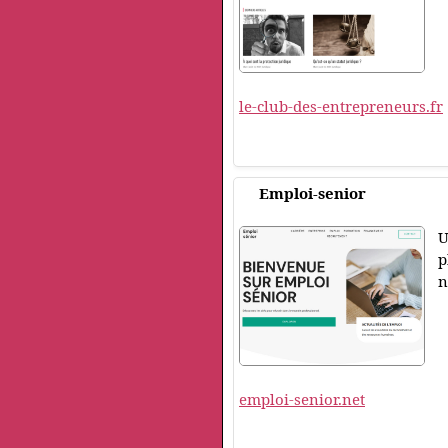
le-club-des-entrepreneurs.fr
Emploi-senior
U
p
n
emploi-senior.net