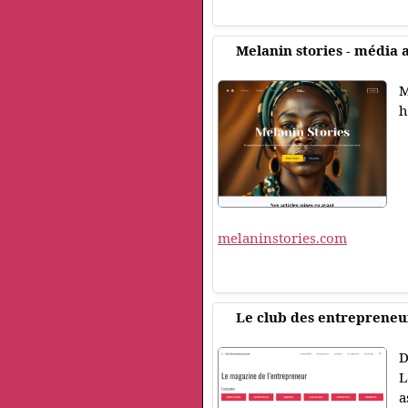
Melanin stories - média a
M
h
melaninstories.com
Le club des entrepreneu
D
L
a