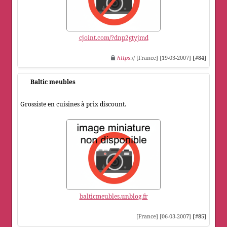
cjoint.com/?dnp2gtyjmd
https
:// [France] [19-03-2007]
[#84]
Baltic meubles
Grossiste en cuisines à prix discount.
balticmeubles.unblog.fr
[France] [06-03-2007]
[#85]