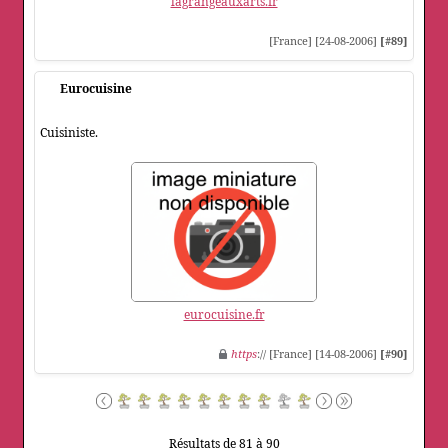
lagrangeauxarts.fr
[France] [24-08-2006]
[#89]
Eurocuisine
Cuisiniste.
eurocuisine.fr
https
:// [France] [14-08-2006]
[#90]
Résultats de 81 à 90