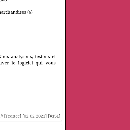
)
marchandises (6)
Nous analysons, testons et
uver le logiciel qui vous
:// [France] [02-02-2021]
[#151]