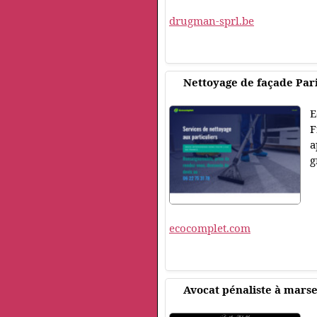
drugman-sprl.be
Nettoyage de façade Pari
E
F
a
g
ecocomplet.com
Avocat pénaliste à marse