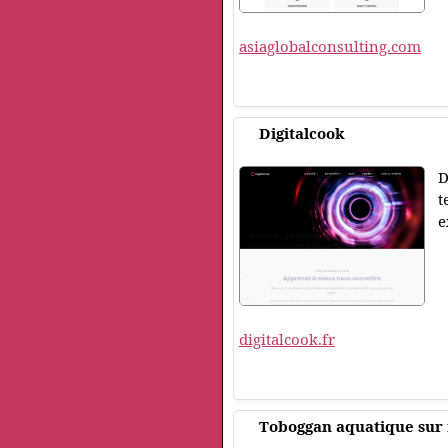
asiaglobalconsulting.com
Digitalcook
D
t
e
digitalcook.fr
Toboggan aquatique sur