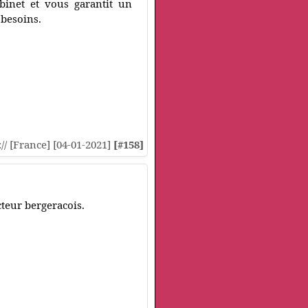
abinet et vous garantit un
 besoins.
:// [France] [04-01-2021]
[#158]
cteur bergeracois.