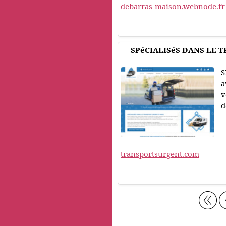
debarras-maison.webnode.fr
SPéCIALISéS DANS LE 
S
a
v
d
transportsurgent.com