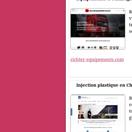
R
v
t
s
richter-equipements.com
Injection plastique en C
B
o
t
g