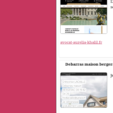
L
s
avocat-aurelia-khalil.fr
Debarras maison berger
J