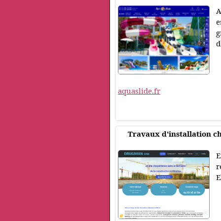
A
e
g
d
aquaslide.fr
Travaux d'installation c
E
r
E