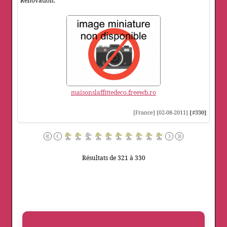
Rénovation.
maisonslaffittedeco.freewb.ro
[France] [02-08-2011]
[#330]
Résultats de 321 à 330