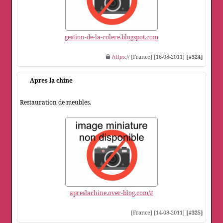
gestion-de-la-colere.blogspot.com
https
:// [France] [16-08-2011]
[#324]
Apres la chine
Restauration de meubles.
apreslachine.over-blog.com/#
[France] [14-08-2011]
[#325]