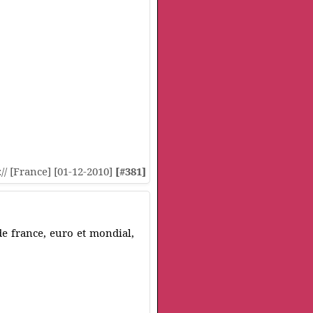
:// [France] [01-12-2010]
[#381]
de france, euro et mondial,