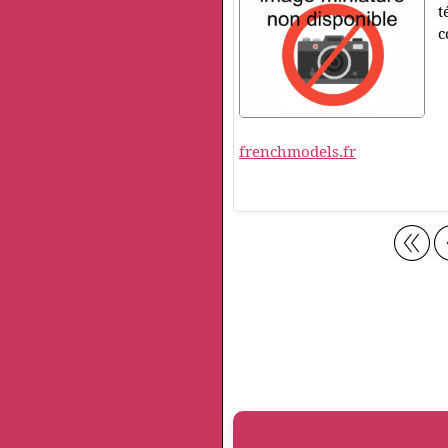
t
c
frenchmodels.fr