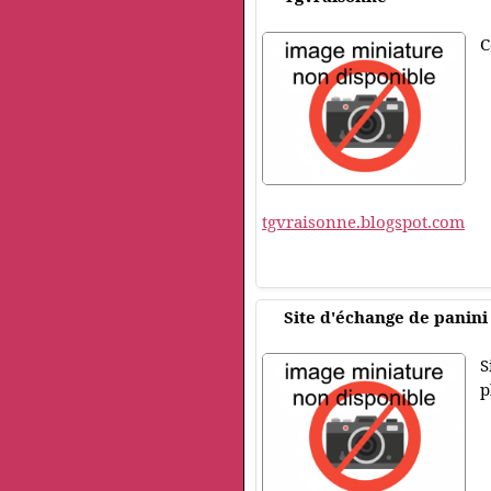
C
tgvraisonne.blogspot.com
Site d'échange de panini
S
p