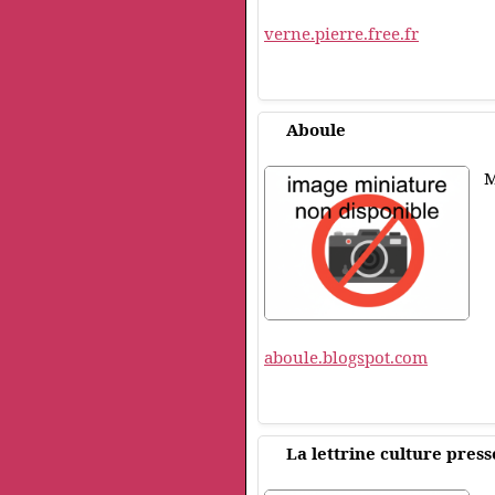
verne.pierre.free.fr
Aboule
M
aboule.blogspot.com
La lettrine culture press