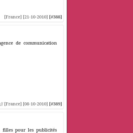
[France] [21-10-2010]
[#388]
l'agence de communication
:// [France] [08-10-2010]
[#389]
filles pour les publicités