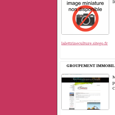
D
lalettrineculture.sitego.fr
GROUPEMENT IMMOBILIER
M
p
C