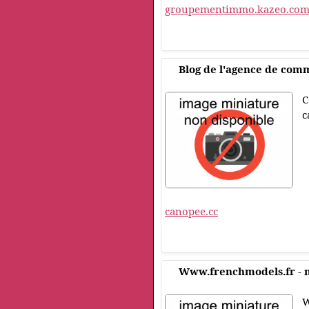
groupementimmo.kazeo.co
Blog de l'agence de co
C
c
canopee.cc
Www.frenchmodels.fr - 
W