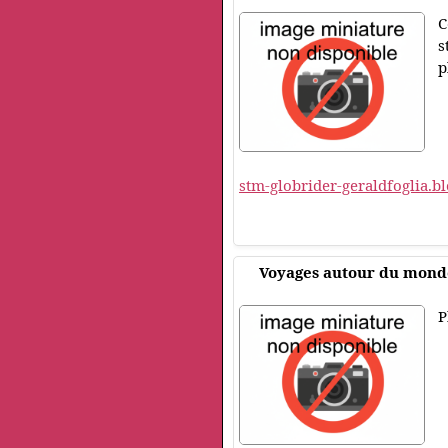
C
s
p
stm-globrider-geraldfoglia.b
Voyages autour du mond
P