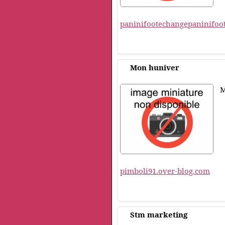
paninifootechangepaninifoot
Mon huniver
M
pimboli91.over-blog.com
Stm marketing